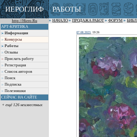
ИЕРОГЛИФ
РАБОТЫ
http://Hiero.Ru
НАЧАЛО
ПРОДАЖА РАБОТ
ФОРУМ
БИБ
АРТ-КРИТИКА
07.08.2023
, 19:26
Информация
Конкурсы
Работы
Отзывы
Прислать работу
Регистрация
Список авторов
Поиск
Подписка
Полезняшки
СЕЙЧАС НА САЙТЕ
+ ещё 126 неизвестных