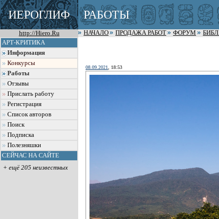
ИЕРОГЛИФ
РАБОТЫ
http://Hiero.Ru
НАЧАЛО
ПРОДАЖА РАБОТ
ФОРУМ
БИБ
АРТ-КРИТИКА
Информация
Конкурсы
08.09.2021
, 18:53
Работы
Отзывы
Прислать работу
Регистрация
Список авторов
Поиск
Подписка
Полезняшки
СЕЙЧАС НА САЙТЕ
+ ещё 205 неизвестных