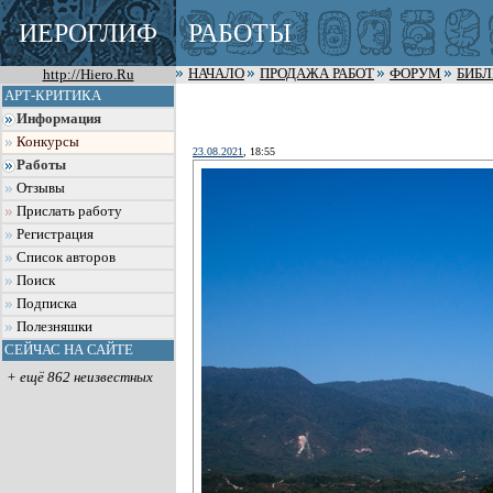
ИЕРОГЛИФ
РАБОТЫ
http://Hiero.Ru
НАЧАЛО
ПРОДАЖА РАБОТ
ФОРУМ
БИБ
АРТ-КРИТИКА
Информация
Конкурсы
23.08.2021
, 18:55
Работы
Отзывы
Прислать работу
Регистрация
Список авторов
Поиск
Подписка
Полезняшки
СЕЙЧАС НА САЙТЕ
+ ещё 862 неизвестных