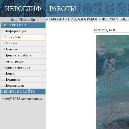
ИЕРОГЛИФ
РАБОТЫ
http://Hiero.Ru
НАЧАЛО
ПРОДАЖА РАБОТ
ФОРУМ
БИБ
АРТ-КРИТИКА
18.06.2021
, 14:39
Информация
Конкурсы
Работы
Отзывы
Прислать работу
Регистрация
Список авторов
Поиск
Подписка
Полезняшки
СЕЙЧАС НА САЙТЕ
+ ещё 1213 неизвестных