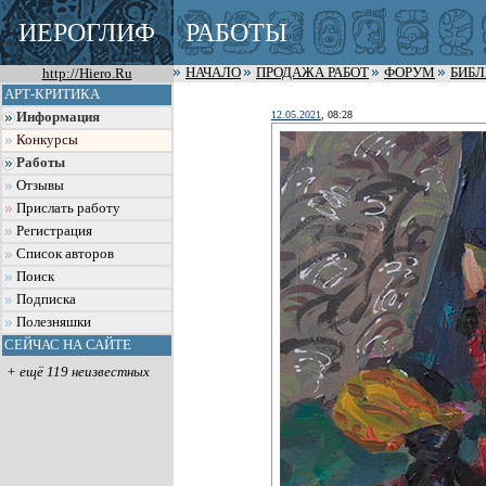
ИЕРОГЛИФ
РАБОТЫ
http://Hiero.Ru
НАЧАЛО
ПРОДАЖА РАБОТ
ФОРУМ
БИБ
АРТ-КРИТИКА
12.05.2021
, 08:28
Информация
Конкурсы
Работы
Отзывы
Прислать работу
Регистрация
Список авторов
Поиск
Подписка
Полезняшки
СЕЙЧАС НА САЙТЕ
+ ещё 119 неизвестных