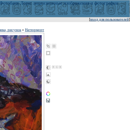
[
вход для пользователей
]
ика, рисунок
»
Натюрморт