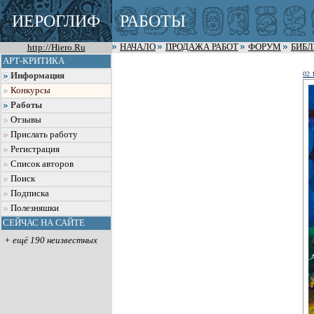
ИЕРОГЛИФ
РАБОТЫ
http://Hiero.Ru
НАЧАЛО
ПРОДАЖА РАБОТ
ФОРУМ
БИБ
АРТ-КРИТИКА
02.
Информация
Конкурсы
Работы
Отзывы
Прислать работу
Регистрация
Список авторов
Поиск
Подписка
Полезняшки
СЕЙЧАС НА САЙТЕ
+ ещё 190 неизвестных