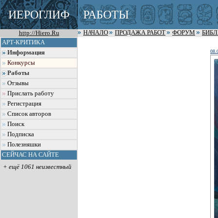
ИЕРОГЛИФ
РАБОТЫ
http://Hiero.Ru
НАЧАЛО
ПРОДАЖА РАБОТ
ФОРУМ
БИБ
АРТ-КРИТИКА
08.
Информация
Конкурсы
Работы
Отзывы
Прислать работу
Регистрация
Список авторов
Поиск
Подписка
Полезняшки
СЕЙЧАС НА САЙТЕ
+ ещё 1061 неизвестный