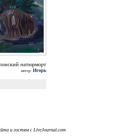
понский натюрморт
Игорь
автор:
та и гостям с LiveJournal.com