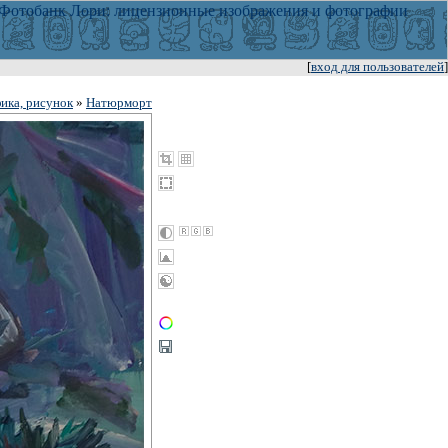
[
вход для пользователей
]
ика, рисунок
»
Натюрморт