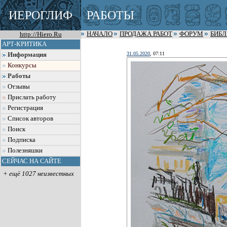
ИЕРОГЛИФ
РАБОТЫ
http://Hiero.Ru
НАЧАЛО
ПРОДАЖА РАБОТ
ФОРУМ
БИБ
АРТ-КРИТИКА
31.05.2020
, 07:11
Информация
Конкурсы
Работы
Отзывы
Прислать работу
Регистрация
Список авторов
Поиск
Подписка
Полезняшки
СЕЙЧАС НА САЙТЕ
+ ещё 1027 неизвестных