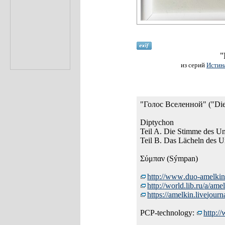
"
из серий
Истин
"Голос Вселенной" ("Die
Diptychon
Teil A. Die Stimme des U
Teil B. Das Lächeln des 
Σύμπαν (Sýmpan)
http://www
.duo-amelk
i
http://wor
ld.lib.ru/
a/ame
https://am
elkin.live
journ
PCP-technology:
http:/