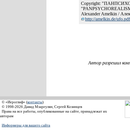
Copyright: "ПАНПСИ
"PANPSYCHOREALISM"
Alexander Amelkin / Ал
http://ame
lkin.de/uf
o.pd
Автор разрешил ком
© «Иероглиф» (
контакты
)
© 1998-2026 Давид Мзареулян, Сергей Козинцев
Права на все работы, опубликованные на сайте, принадлежат их
авторам
Информеры для вашего сайта