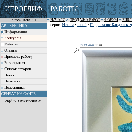
ИЕРОГЛИФ
РАБОТЫ
http://Hiero.Ru
НАЧАЛО
ПРОДАЖА РАБОТ
ФОРУМ
БИБ
серии:
Истина
•
mood
•
Подражание Кандинском
АРТ-КРИТИКА
Информация
Конкурсы
Работы
26.03.2020
, 17:04
Отзывы
Прислать работу
Регистрация
Список авторов
Поиск
Подписка
Полезняшки
СЕЙЧАС НА САЙТЕ
+ ещё 970 неизвестных