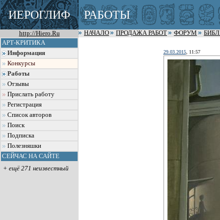
ИЕРОГЛИФ
РАБОТЫ
http://Hiero.Ru
НАЧАЛО
ПРОДАЖА РАБОТ
ФОРУМ
БИБ
АРТ-КРИТИКА
29.03.2015
, 11:57
Информация
Конкурсы
Работы
Отзывы
Прислать работу
Регистрация
Список авторов
Поиск
Подписка
Полезняшки
СЕЙЧАС НА САЙТЕ
+ ещё 271 неизвестный