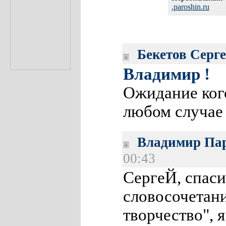
.paroshin.
ru
Бекетов Серг
Владимир !
Ожидание ког
любом случае 
Владимир Па
00:43
СергеЙ, спаси
словосочетан
творчество", я