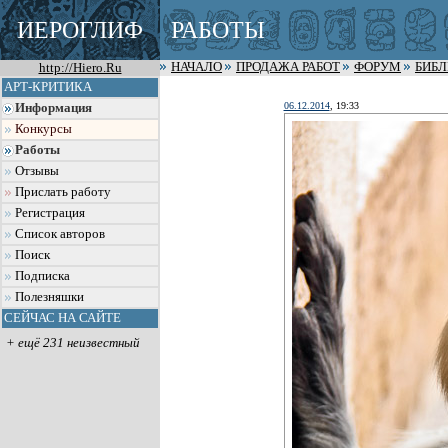
ИЕРОГЛИФ
РАБОТЫ
http://Hiero.Ru
НАЧАЛО
ПРОДАЖА РАБОТ
ФОРУМ
БИБ
АРТ-КРИТИКА
06.12.2014
, 19:33
Информация
Конкурсы
Работы
Отзывы
Прислать работу
Регистрация
Список авторов
Поиск
Подписка
Полезняшки
СЕЙЧАС НА САЙТЕ
+ ещё 231 неизвестный