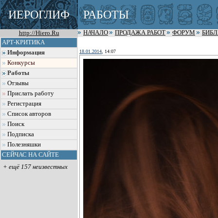
ИЕРОГЛИФ
РАБОТЫ
http://Hiero.Ru
НАЧАЛО
ПРОДАЖА РАБОТ
ФОРУМ
БИБ
АРТ-КРИТИКА
18.01.2014
, 14:07
Информация
Конкурсы
Работы
Отзывы
Прислать работу
Регистрация
Список авторов
Поиск
Подписка
Полезняшки
СЕЙЧАС НА САЙТЕ
+ ещё 157 неизвестных