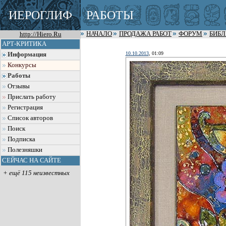
ИЕРОГЛИФ
РАБОТЫ
http://Hiero.Ru
НАЧАЛО
ПРОДАЖА РАБОТ
ФОРУМ
БИБ
АРТ-КРИТИКА
10.10.2013
, 01:09
Информация
Конкурсы
Работы
Отзывы
Прислать работу
Регистрация
Список авторов
Поиск
Подписка
Полезняшки
СЕЙЧАС НА САЙТЕ
+ ещё 115 неизвестных