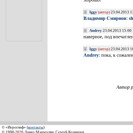
Iggy
(автор)
23.04.2013 1
Владимир Смирнов
:
s
Andrey
23.04.2013 15:00
наверное, под впечатлен
Iggy
(автор)
23.04.2013 1
Andrey
: пока, к сожал
Автор р
© «Иероглиф» (
контакты
)
© 1998-2026 Давид Мзареулян, Сергей Козинцев