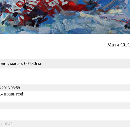
Матч ССС
олст, масло, 60×80см
.2013 08:59
- нравится!
2
/ 10:42