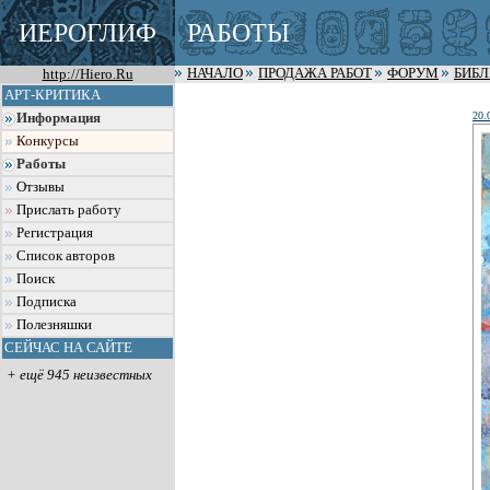
ИЕРОГЛИФ
РАБОТЫ
http://Hiero.Ru
НАЧАЛО
ПРОДАЖА РАБОТ
ФОРУМ
БИБ
АРТ-КРИТИКА
20.
Информация
Конкурсы
Работы
Отзывы
Прислать работу
Регистрация
Список авторов
Поиск
Подписка
Полезняшки
СЕЙЧАС НА САЙТЕ
+ ещё 945 неизвестных