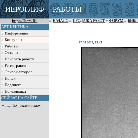
ИЕРОГЛИФ
РАБОТЫ
http://Hiero.Ru
НАЧАЛО
ПРОДАЖА РАБОТ
ФОРУМ
БИБ
АРТ-КРИТИКА
Информация
Конкурсы
17.08.2012
, 19:43
Работы
Отзывы
Прислать работу
Регистрация
Список авторов
Поиск
Подписка
Полезняшки
СЕЙЧАС НА САЙТЕ
+ ещё 93 неизвестных