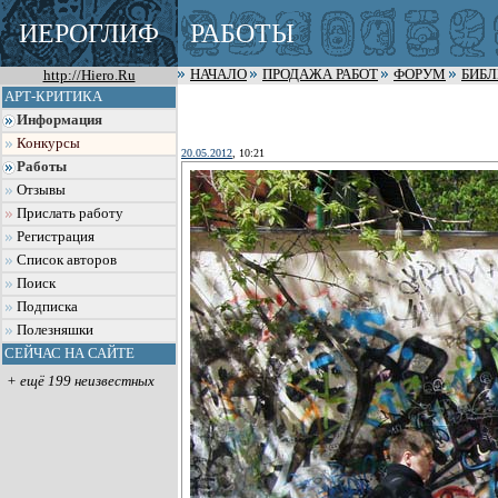
ИЕРОГЛИФ
РАБОТЫ
http://Hiero.Ru
НАЧАЛО
ПРОДАЖА РАБОТ
ФОРУМ
БИБ
АРТ-КРИТИКА
Информация
Конкурсы
20.05.2012
, 10:21
Работы
Отзывы
Прислать работу
Регистрация
Список авторов
Поиск
Подписка
Полезняшки
СЕЙЧАС НА САЙТЕ
+ ещё 199 неизвестных