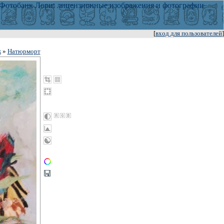
[
вход для пользователей
]
к
»
Натюрморт