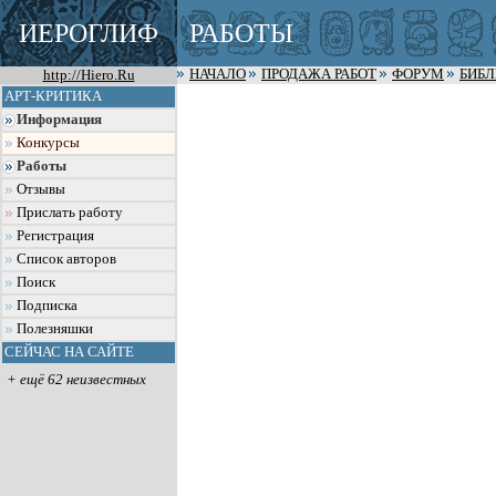
ИЕРОГЛИФ
РАБОТЫ
http://Hiero.Ru
НАЧАЛО
ПРОДАЖА РАБОТ
ФОРУМ
БИБ
АРТ-КРИТИКА
Информация
Конкурсы
Работы
Отзывы
Прислать работу
Регистрация
Список авторов
Поиск
Подписка
Полезняшки
СЕЙЧАС НА САЙТЕ
+ ещё 62 неизвестных