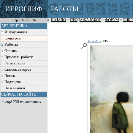
ИЕРОГЛИФ
РАБОТЫ
http://Hiero.Ru
НАЧАЛО
ПРОДАЖА РАБОТ
ФОРУМ
БИБ
АРТ-КРИТИКА
Информация
Конкурсы
17.12.2010
, 04:21
Работы
Отзывы
Прислать работу
Регистрация
Список авторов
Поиск
Подписка
Полезняшки
СЕЙЧАС НА САЙТЕ
+ ещё 238 неизвестных