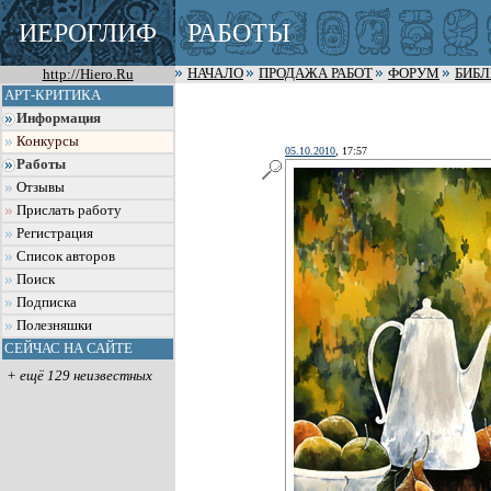
ИЕРОГЛИФ
РАБОТЫ
http://Hiero.Ru
НАЧАЛО
ПРОДАЖА РАБОТ
ФОРУМ
БИБ
АРТ-КРИТИКА
Информация
Конкурсы
05.10.2010
, 17:57
Работы
Отзывы
Прислать работу
Регистрация
Список авторов
Поиск
Подписка
Полезняшки
СЕЙЧАС НА САЙТЕ
+ ещё 129 неизвестных