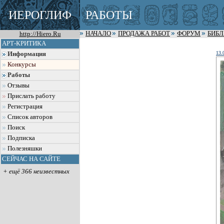
ИЕРОГЛИФ
РАБОТЫ
http://Hiero.Ru
НАЧАЛО
ПРОДАЖА РАБОТ
ФОРУМ
БИБ
АРТ-КРИТИКА
13.
Информация
Конкурсы
Работы
Отзывы
Прислать работу
Регистрация
Список авторов
Поиск
Подписка
Полезняшки
СЕЙЧАС НА САЙТЕ
+ ещё 366 неизвестных