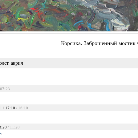
Корсика. Заброшенный мостик ч
олст, акрил
 07:23
11 17:10
/ 16:10
3:28
/ 11:28
у
: