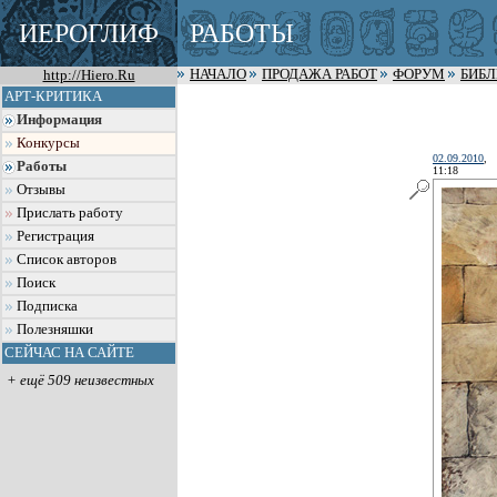
ИЕРОГЛИФ
РАБОТЫ
http://Hiero.Ru
НАЧАЛО
ПРОДАЖА РАБОТ
ФОРУМ
БИБ
АРТ-КРИТИКА
Информация
Конкурсы
02.09.2010
,
Работы
11:18
Отзывы
Прислать работу
Регистрация
Список авторов
Поиск
Подписка
Полезняшки
СЕЙЧАС НА САЙТЕ
+ ещё 509 неизвестных