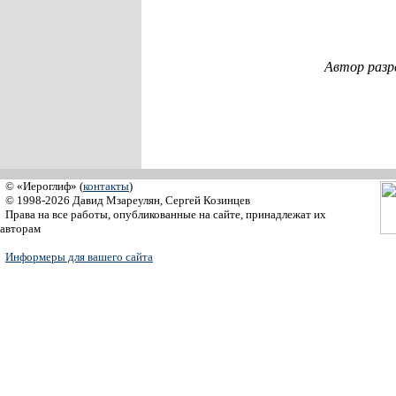
Автор разр
© «Иероглиф» (
контакты
)
© 1998-2026 Давид Мзареулян, Сергей Козинцев
Права на все работы, опубликованные на сайте, принадлежат их
авторам
Информеры для вашего сайта