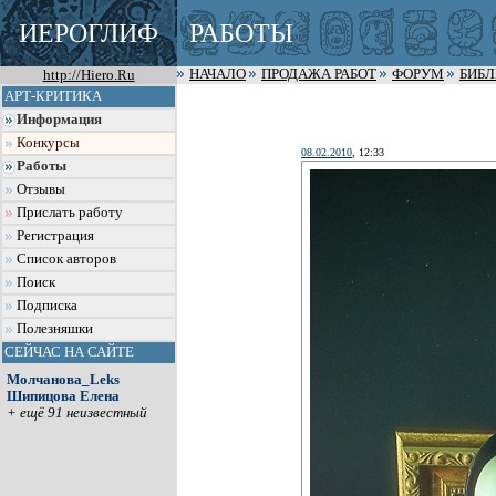
ИЕРОГЛИФ
РАБОТЫ
http://Hiero.Ru
НАЧАЛО
ПРОДАЖА РАБОТ
ФОРУМ
БИБ
АРТ-КРИТИКА
Информация
Конкурсы
08.02.2010
, 12:33
Работы
Отзывы
Прислать работу
Регистрация
Список авторов
Поиск
Подписка
Полезняшки
СЕЙЧАС НА САЙТЕ
Молчанова_Leks
Шипицова Елена
+ ещё 91 неизвестный