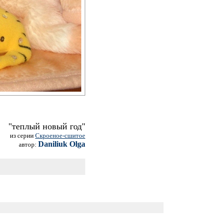
"теплый новый год"
из серии
Скроеное-сшитое
Daniliuk Olga
автор: