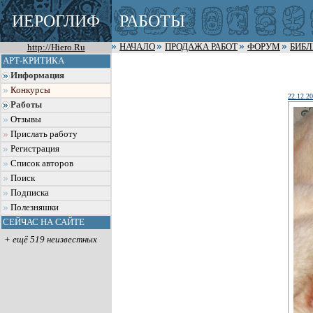
ИЕРОГЛИФ
РАБОТЫ
http://Hiero.Ru
НАЧАЛО
ПРОДАЖА РАБОТ
ФОРУМ
БИБ
АРТ-КРИТИКА
Информация
Конкурсы
22.12.2
Работы
Отзывы
Прислать работу
Регистрация
Список авторов
Поиск
Подписка
Полезняшки
СЕЙЧАС НА САЙТЕ
+ ещё 519 неизвестных