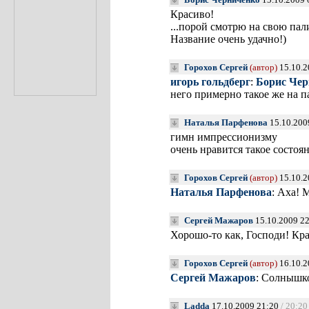
Красиво!
...порой смотрю на свою пал
Название очень удачно!)
Горохов Сергей
(автор)
15.10.2
игорь гольдберг
:
Борис Чер
него примерно такое же на п
Наталья Парфенова
15.10.200
гимн импрессионизму
очень нравится такое состоя
Горохов Сергей
(автор)
15.10.2
Наталья Парфенова
: Аха! 
Сергей Мажаров
15.10.2009 2
Хорошо-то как, Господи! Кр
Горохов Сергей
(автор)
16.10.2
Сергей Мажаров
: Солнышк
Ladda
17.10.2009 21:20
/ 20:20