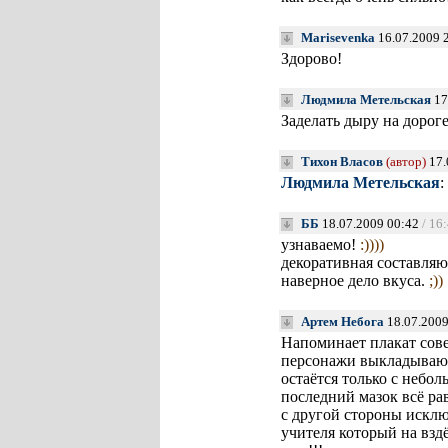
Marisevenka
16.07.2009 
Здорово!
Людмила Метельская
17
Заделать дыру на дороге
Тихон Власов
(автор)
17.
Людмила Метельская
:
ББ
18.07.2009 00:42
/ 16
узнаваемо!
:))))
декоративная составля
наверное дело вкуса.
;))
Артем Небога
18.07.2009
Напоминает плакат сове
персонажи выкладывают 
остаётся только с небо
последний мазок всё рав
с другой стороны исклю
учителя который на взд