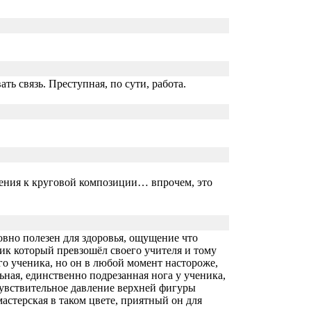
ть связь. Преступная, по сути, работа.
дения к круговой композиции… впрочем, это
вно полезен для здоровья, ощущение что
ник который превзошёл своего учителя и тому
го ученика, но он в любой момент настороже,
льная, единственно подрезанная нога у ученика,
чувствительное давление верхней фигуры
астерская в таком цвете, приятный он для