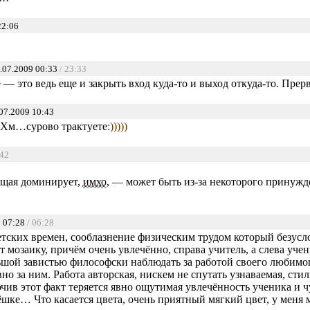
22:06
.07.2009 00:33
/ 23:33
 — это ведь еще и закрыть вход куда-то и выход откуда-то. Прерва
07.2009 10:43
 Хм…сурово трактуете
:)))))
:42
ющая доминирует,
имхо
, — может быть из-за некоторого принуж
 07:28
/ 06:28
тских времен, сооблазнение физическим трудом который безусло
мозаику, причём очень увлечённо, справа учитель, а слева уче
льшой завистью философски наблюдать за работой своего любимо
но за ним. Работа авторская, нискем не спутать узнаваемая, сти
чив этот факт теряется явно ощутимая увлечённость ученика и 
ёшке… Что касается цвета, очень приятный мягкий цвет, у меня м