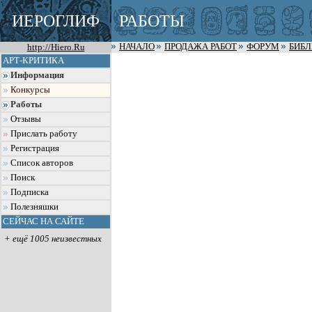
ИЕРОГЛИФ
РАБОТЫ
http://Hiero.Ru
НАЧАЛО
ПРОДАЖА РАБОТ
ФОРУМ
БИБ
АРТ-КРИТИКА
Информация
Конкурсы
Работы
Отзывы
Прислать работу
Регистрация
Список авторов
Поиск
Подписка
Полезняшки
СЕЙЧАС НА САЙТЕ
+ ещё 1005 неизвестных