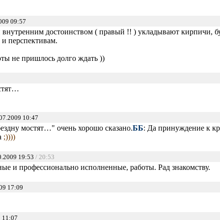
009 09:57
и внутренним достоинством ( правый !! ) укладывают кирпичи, бу
и перспективам.
оты не пришлось долго ждать ))
остят…
07.2009 10:47
 бездну мостят…" очень хорошо сказано.
ББ
: Да принуждение к кр
а
;))))
0.2009 19:53
/ 20:53
ые и профессионально исполненные, работы. Рад знакомству.
09 17:09
 11:07