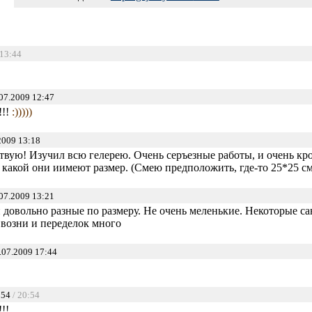
 13:44
07.2009 12:47
!!!
:)))))
2009 13:18
твую! Изучил всю гелерею. Очень серъезные работы, и очень кр
 какой они иимеют размер. (Смею предположить, где-то 25*25 см
07.2009 13:21
 довольно разные по размеру. Не очень меленькие. Некоторые са
,возни и переделок много
.07.2009 17:44
:54
/ 20:54
!!