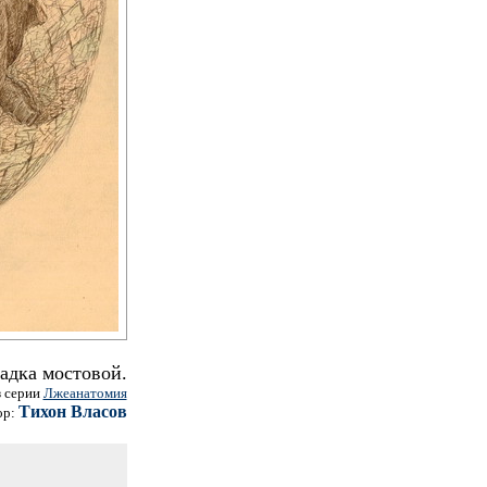
адка мостовой.
з серии
Лжеанатомия
Тихон Власов
ор: