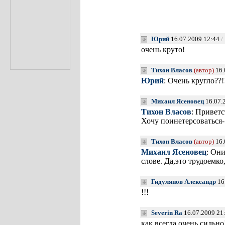
Юрий
16.07.2009 12:44
/
очень круто!
Тихон Власов
(автор)
16.
Юрий
: Очень кругло??!
Михаил Ясеновец
16.07.
Тихон Власов
: Приветс
Хочу поинетерсоваться-
Тихон Власов
(автор)
16.
Михаил Ясеновец
: Они
слове. Да,это трудоемко
Гидулянов Александр
16
!!!
Severin Ra
16.07.2009 21
как всегда очень сильно!