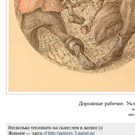
Дорожные рабочие. Укл
и
авт
Несколько тепловато на скане,чем в жизни
:)))
Живьем — здесь
http://gej
zery-3.nar
od.ru/