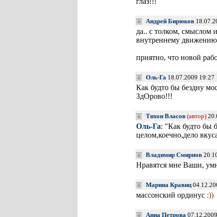
глаз!!!
Андрей Бирюков
18.07.2
да.. с толком, смыслом 
внутреннему движению 
приятно, что новой раб
Оль-Га
18.07.2009 19:27
Как будто бы бездну м
ЗдОрово!!!
Тихон Власов
(автор)
20.
Оль-Га
: "Как будто бы
целом,коечно,дело вкус
Владимир Смирнов
20.1
Нравятся мне Ваши, умн
Марина Кравиц
04.12.20
массонский ординус
:))
Анна Петрова
07.12.2009