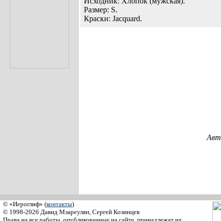
Исходник: Хлопок (мужская).
Размер: S.
Краски: Jacquard.
Авт
© «Иероглиф» (
контакты
)
© 1998-2026 Давид Мзареулян, Сергей Козинцев
Права на все работы, опубликованные на сайте, принадлежат их