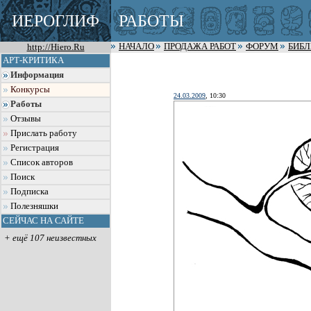
ИЕРОГЛИФ
РАБОТЫ
http://Hiero.Ru
НАЧАЛО
ПРОДАЖА РАБОТ
ФОРУМ
БИБ
АРТ-КРИТИКА
Информация
Конкурсы
24.03.2009
, 10:30
Работы
Отзывы
Прислать работу
Регистрация
Список авторов
Поиск
Подписка
Полезняшки
СЕЙЧАС НА САЙТЕ
+ ещё 107 неизвестных