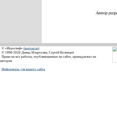
Автор разр
© «Иероглиф» (
контакты
)
© 1998-2026 Давид Мзареулян, Сергей Козинцев
Права на все работы, опубликованные на сайте, принадлежат их
авторам
Информеры для вашего сайта