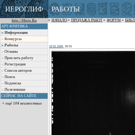
ИЕРОГЛИФ
РАБОТЫ
http://Hiero.Ru
НАЧАЛО
ПРОДАЖА РАБОТ
ФОРУМ
БИБ
АРТ-КРИТИКА
Информация
Конкурсы
Работы
20.02.2009
, 20:53
Отзывы
Прислать работу
Регистрация
Список авторов
Поиск
Подписка
Полезняшки
СЕЙЧАС НА САЙТЕ
+ ещё 104 неизвестных