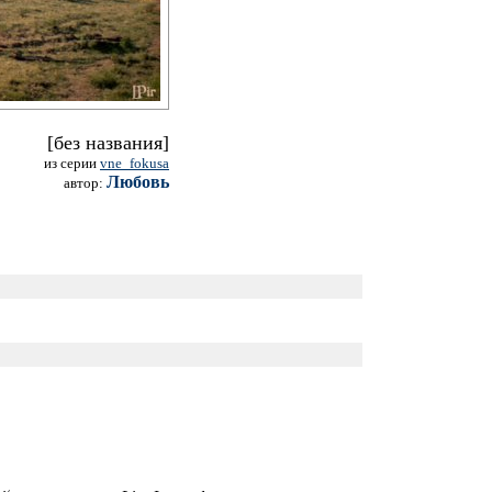
[без названия]
из серии
vne_fokusa
Любовь
автор: