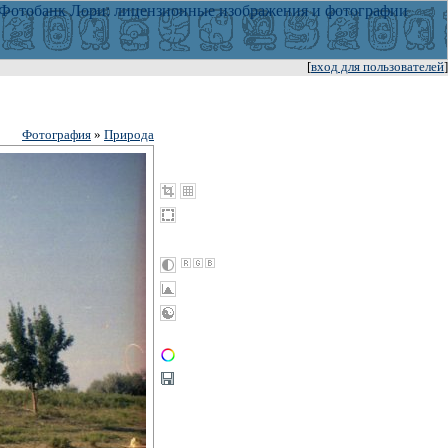
[
вход для пользователей
]
Фотография
»
Природа