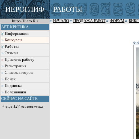
ИЕРОГЛИФ
РАБОТЫ
http://Hiero.Ru
НАЧАЛО
ПРОДАЖА РАБОТ
ФОРУМ
БИБ
АРТ-КРИТИКА
Информация
Конкурсы
04.
Работы
Отзывы
Прислать работу
Регистрация
Список авторов
Поиск
Подписка
Полезняшки
СЕЙЧАС НА САЙТЕ
+ ещё 127 неизвестных