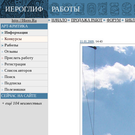
ИЕРОГЛИФ
РАБОТЫ
http://Hiero.Ru
НАЧАЛО
ПРОДАЖА РАБОТ
ФОРУМ
БИБ
АРТ-КРИТИКА
Информация
Конкурсы
11.01.2009
, 14:43
Работы
Отзывы
Прислать работу
Регистрация
Список авторов
Поиск
Подписка
Полезняшки
СЕЙЧАС НА САЙТЕ
+ ещё 104 неизвестных