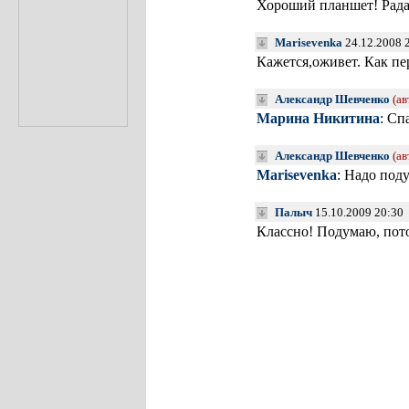
Хороший планшет! Рад
Marisevenka
24.12.2008 
Кажется,оживет. Как п
Александр Шевченко
(ав
Марина Никитина
: Сп
Александр Шевченко
(ав
Marisevenka
: Надо поду
Палыч
15.10.2009 20:30
Классно! Подумаю, пот