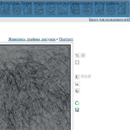
[
вход для пользователей
]
Живопись, графика, рисунок
»
Портрет