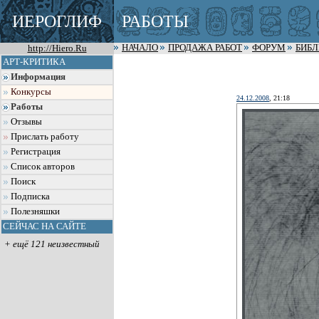
ИЕРОГЛИФ
РАБОТЫ
http://Hiero.Ru
НАЧАЛО
ПРОДАЖА РАБОТ
ФОРУМ
БИБ
АРТ-КРИТИКА
Информация
Конкурсы
24.12.2008
, 21:18
Работы
Отзывы
Прислать работу
Регистрация
Список авторов
Поиск
Подписка
Полезняшки
СЕЙЧАС НА САЙТЕ
+ ещё 121 неизвестный