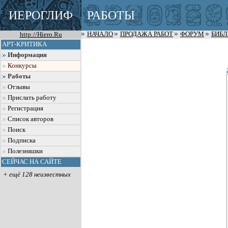
ИЕРОГЛИФ
РАБОТЫ
http://Hiero.Ru
НАЧАЛО
ПРОДАЖА РАБОТ
ФОРУМ
БИБ
АРТ-КРИТИКА
Информация
Конкурсы
Работы
Отзывы
Прислать работу
Регистрация
Список авторов
Поиск
Подписка
Полезняшки
СЕЙЧАС НА САЙТЕ
+ ещё 128 неизвестных