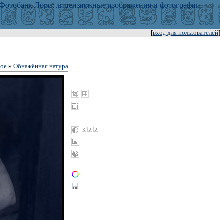
[
вход для пользователей
]
гое
»
Обнажённая натура