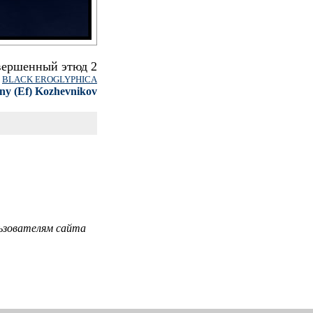
вершенный этюд 2
и
BLACK EROGLYPHICA
ny (Ef) Kozhevnikov
ьзователям сайта