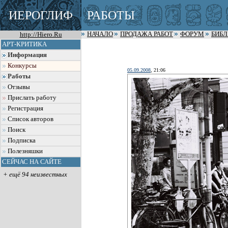
ИЕРОГЛИФ
РАБОТЫ
http://Hiero.Ru
НАЧАЛО
ПРОДАЖА РАБОТ
ФОРУМ
БИБ
АРТ-КРИТИКА
Информация
Конкурсы
05.09.2008
, 21:06
Работы
Отзывы
Прислать работу
Регистрация
Список авторов
Поиск
Подписка
Полезняшки
СЕЙЧАС НА САЙТЕ
+ ещё 94 неизвестных