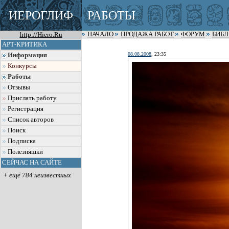
ИЕРОГЛИФ
РАБОТЫ
http://Hiero.Ru
НАЧАЛО
ПРОДАЖА РАБОТ
ФОРУМ
БИБ
АРТ-КРИТИКА
08.08.2008
, 23:35
Информация
Конкурсы
Работы
Отзывы
Прислать работу
Регистрация
Список авторов
Поиск
Подписка
Полезняшки
СЕЙЧАС НА САЙТЕ
+ ещё 784 неизвестных