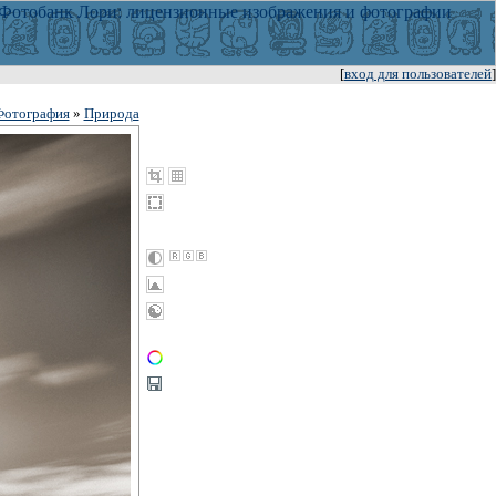
[
вход для пользователей
]
Фотография
»
Природа