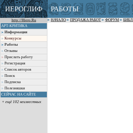
ИЕРОГЛИФ
РАБОТЫ
http://Hiero.Ru
НАЧАЛО
ПРОДАЖА РАБОТ
ФОРУМ
БИБ
АРТ-КРИТИКА
Информация
Конкурсы
Работы
Отзывы
Прислать работу
Регистрация
Список авторов
Поиск
Подписка
Полезняшки
СЕЙЧАС НА САЙТЕ
+ ещё 102 неизвестных