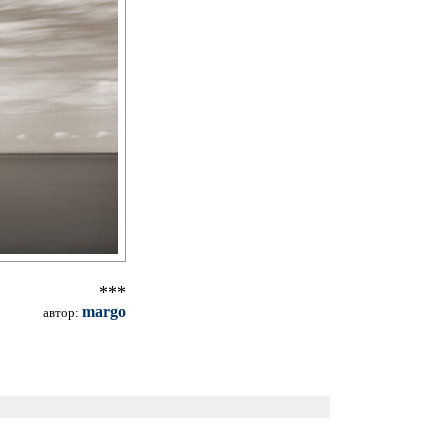
***
margo
автор: