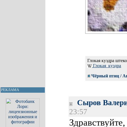
Глокая куздра штеко
Глокая_куздра
Чёрный птиц / А
РЕКЛАМА
Сыров Валер
23:57
Здравствуйте,