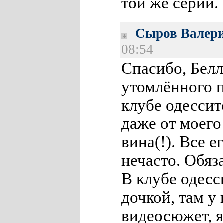
той же серии.
Сыров Валер
08:54
Спасибо, Белл
утомлённого п
клубе одессит
даже от моег
вина(!). Все е
нечасто. Обяз
В клубе одесс
дочкой, там у
видеосюжет, я