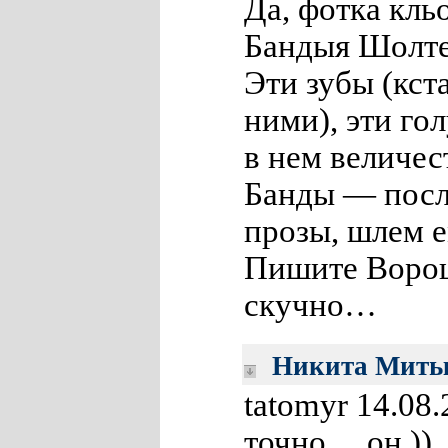
Да, фотка кль
Бандыя Шолте
Эти зубы (кст
ними), эти го
в нем величес
Банды — посл
прозы, шлем 
Пишите Ворош
скучно…
Никита Мить
tatomyr 14.08.
точно… он ))