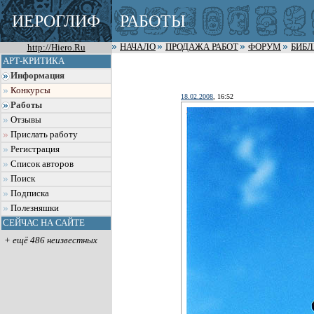
ИЕРОГЛИФ
РАБОТЫ
http://Hiero.Ru
НАЧАЛО
ПРОДАЖА РАБОТ
ФОРУМ
БИБ
АРТ-КРИТИКА
Информация
Конкурсы
18.02.2008
, 16:52
Работы
Отзывы
Прислать работу
Регистрация
Список авторов
Поиск
Подписка
Полезняшки
СЕЙЧАС НА САЙТЕ
+ ещё 486 неизвестных