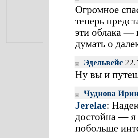
Огромное спас
теперь предст
эти облака —
думать о дал
Эдельвейс
22.
Ну вы и путеш
Чуднова Ири
Jerelae
: Надею
достойна — я
побольше инт