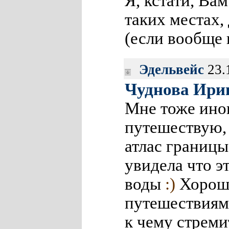
Я, кстати, Ва
таких местах,
(если вообще 
Эдельвейс
23.
Чуднова Ири
Мне тоже иног
путешествую, 
атлас границы
увидела что э
воды
:)
Хорошо
путешествиями
к чему стреми