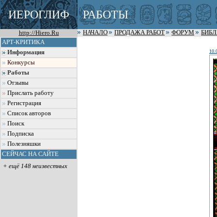
ИЕРОГЛИФ
РАБОТЫ
http://Hiero.Ru
НАЧАЛО
ПРОДАЖА РАБОТ
ФОРУМ
БИБ
АРТ-КРИТИКА
10.
Информация
Конкурсы
Работы
Отзывы
Прислать работу
Регистрация
Список авторов
Поиск
Подписка
Полезняшки
СЕЙЧАС НА САЙТЕ
+ ещё 148 неизвестных