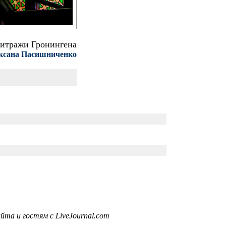
итражи Гронингена
ксана Пасишниченко
та и гостям с LiveJournal.com