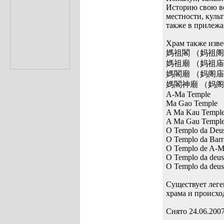
Историю свою ве
местности, культ
также в прилежа
Храм также извес
媽祖閣 （妈祖
媽祖廟 （妈祖
媽閣廟 （妈阁
媽閣神廟 （妈
A-Ma Temple
Ma Gao Temple
A Ma Kau Templ
A Ma Gau Templ
O Templo da Deu
O Templo da Barr
O Templo de A-Ma 
O Templo da deus
O Templo da deu
Существует леге
храма и происхо
Снято 24.06.2007