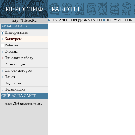
ИЕРОГЛИФ
РАБОТЫ
http://Hiero.Ru
НАЧАЛО
ПРОДАЖА РАБОТ
ФОРУМ
БИБ
АРТ-КРИТИКА
Информация
Конкурсы
Работы
Отзывы
Прислать работу
Регистрация
Список авторов
Поиск
Подписка
Полезняшки
СЕЙЧАС НА САЙТЕ
+ ещё 204 неизвестных