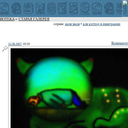
ЛИОТЕКА
СТАРАЯ ГАЛЕРЕЯ
серии:
казя мазя
•
аля кэтпэд в имиграции
Компьюте
15.08.2007
, 03:54