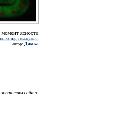
момент ясности
аля кэтпэд в имиграции
Димка
автор:
ьзователям сайта