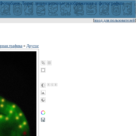
[
вход для пользователей
]
рная графика
»
Другое