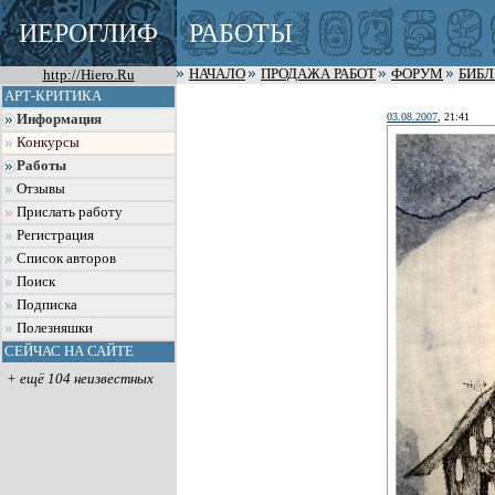
ИЕРОГЛИФ
РАБОТЫ
http://Hiero.Ru
НАЧАЛО
ПРОДАЖА РАБОТ
ФОРУМ
БИБ
АРТ-КРИТИКА
03.08.2007
, 21:41
Информация
Конкурсы
Работы
Отзывы
Прислать работу
Регистрация
Список авторов
Поиск
Подписка
Полезняшки
СЕЙЧАС НА САЙТЕ
+ ещё 104 неизвестных