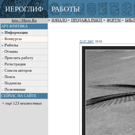
ИЕРОГЛИФ
РАБОТЫ
http://Hiero.Ru
НАЧАЛО
ПРОДАЖА РАБОТ
ФОРУМ
БИБ
АРТ-КРИТИКА
Информация
Конкурсы
22.07.2007
, 19:55
Работы
Отзывы
Прислать работу
Регистрация
Список авторов
Поиск
Подписка
Полезняшки
СЕЙЧАС НА САЙТЕ
+ ещё 123 неизвестных