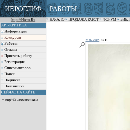
ИЕРОГЛИФ
РАБОТЫ
http://Hiero.Ru
НАЧАЛО
ПРОДАЖА РАБОТ
ФОРУМ
БИБ
АРТ-КРИТИКА
Информация
Конкурсы
21.07.2007
, 23:45
Работы
Отзывы
Прислать работу
Регистрация
Список авторов
Поиск
Подписка
Полезняшки
СЕЙЧАС НА САЙТЕ
+ ещё 63 неизвестных