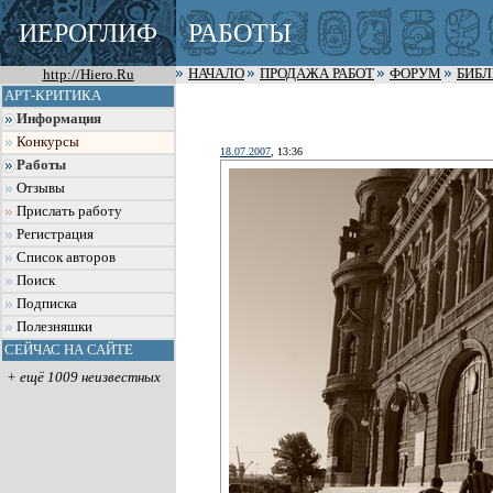
ИЕРОГЛИФ
РАБОТЫ
http://Hiero.Ru
НАЧАЛО
ПРОДАЖА РАБОТ
ФОРУМ
БИБ
АРТ-КРИТИКА
Информация
Конкурсы
18.07.2007
, 13:36
Работы
Отзывы
Прислать работу
Регистрация
Список авторов
Поиск
Подписка
Полезняшки
СЕЙЧАС НА САЙТЕ
+ ещё 1009 неизвестных