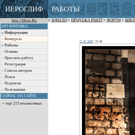
ИЕРОГЛИФ
РАБОТЫ
http://Hiero.Ru
НАЧАЛО
ПРОДАЖА РАБОТ
ФОРУМ
БИБ
АРТ-КРИТИКА
Информация
Конкурсы
17.07.2007
, 21:40
Работы
Отзывы
Прислать работу
Регистрация
Список авторов
Поиск
Подписка
Полезняшки
СЕЙЧАС НА САЙТЕ
+ ещё 215 неизвестных