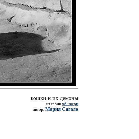
кошки и их демоны
из серии
чб: звери
Мария Сагало
автор: