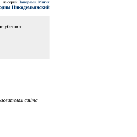
из серий
Панорамы
,
Мигия
одим Никодемьянский
не убегают.
ьзователям сайта