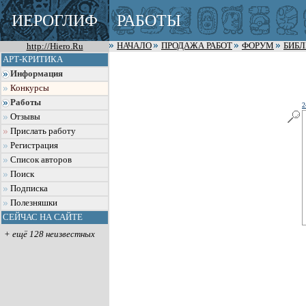
ИЕРОГЛИФ
РАБОТЫ
http://Hiero.Ru
НАЧАЛО
ПРОДАЖА РАБОТ
ФОРУМ
БИБ
АРТ-КРИТИКА
Информация
Конкурсы
Работы
2
Отзывы
Прислать работу
Регистрация
Список авторов
Поиск
Подписка
Полезняшки
СЕЙЧАС НА САЙТЕ
+ ещё 128 неизвестных