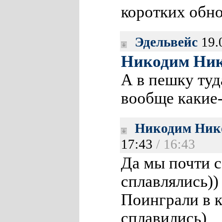
коротких обно
Эдельвейс
19.
Никодим Ник
А в пешку туд
вообще какие
Никодим Ник
17:43
/ 16:43
Да мы почти с
сплавлялись))
Поинграли в к
сплавились)