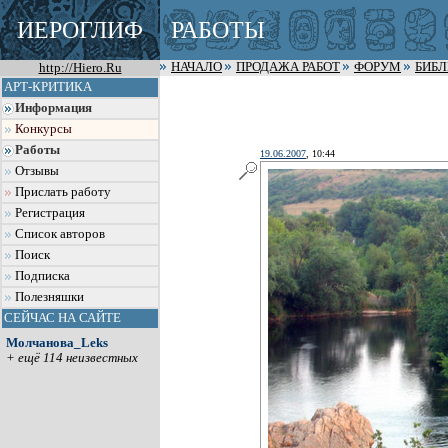
ИЕРОГЛИФ
РАБОТЫ
http://Hiero.Ru
НАЧАЛО
ПРОДАЖА РАБОТ
ФОРУМ
БИБ
АРТ-КРИТИКА
Информация
Конкурсы
Работы
19.06.2007
, 10:44
Отзывы
Прислать работу
Регистрация
Список авторов
Поиск
Подписка
Полезняшки
СЕЙЧАС НА САЙТЕ
Молчанова_Leks
+ ещё 114 неизвестных