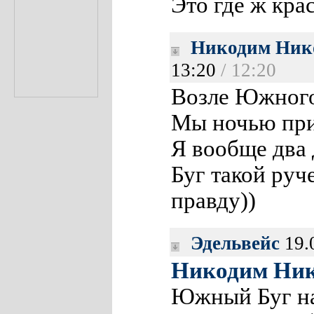
Это где ж кра
Никодим Ник
13:20
/ 12:20
Возле Южного
Мы ночью при
Я вообще два
Буг такой руч
правду))
Эдельвейс
19.
Никодим Ник
Южный Буг на